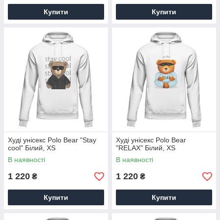
Купити
Купити
Худі унісекс Polo Bear "Stay
Худі унісекс Polo Bear
cool" Білий, XS
"RELAX" Білий, XS
В наявності
В наявності
1 220
1 220
₴
₴
Купити
Купити