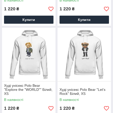
В наявності
В наявності
1 220
1 220
₴
₴
Купити
Купити
Худі унісекс Polo Bear
"Explore the "WORLD"" Білий,
Худі унісекс Polo Bear "Let's
XS
Rock" Білий, XS
В наявності
В наявності
1 220
1 220
₴
₴