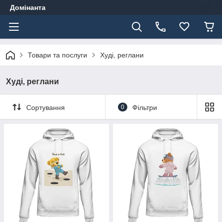
Домінанта
Товари та послуги
Худі, реглани
Худі, реглани
Сортування
0
Фільтри