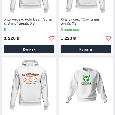
Худі унісекс Polo Bear "Spray
Худі унісекс "Санта дід"
& Smile" Білий, XS
Білий, XS
В наявності
В наявності
1 220
1 220
₴
₴
Купити
Купити