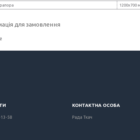
прапора
1200х700 
ація для замовлення
₴
-13-58
Рада Ткач