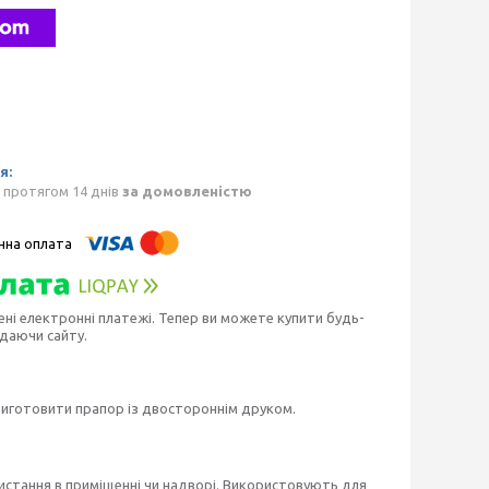
 протягом 14 днів
за домовленістю
ені електронні платежі. Тепер ви можете купити будь-
идаючи сайту.
виготовити прапор із двостороннім друком.
истання в приміщенні чи надворі. Використовують для