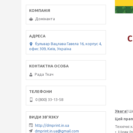
Домінанта
бульвар Вацлава Гавела 16, корпус 4,
офис 309, Київ, Україна
Рада Ткач
0 (800) 33-13-58
Увага!
Ці
Цей прап
http://dmprint.in.ua
Технічні 
dmprint.in.ua@gmail.com
• Шовк (п