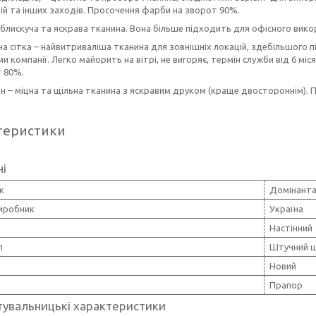
й та інших заходів. Просочення фарби на зворот 90%.
 блискуча та яскрава тканина. Вона більше підходить для офісного вик
а сітка – найвитриваліша тканина для зовнішніх локацій, здебільшого 
и компанії. Легко майорить на вітрі, не вигоряє, термін служби від 6 мі
т 80%.
н – міцна та щільна тканина з яскравим друком (краще двостороннім).
теристики
ні
к
Домінанта
виробник
Україна
Настінний
л
Штучний 
Новий
Прапор
тувальницькі характеристики