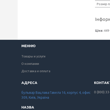
Розмір 
Інформ
Ціна:
449 
МЕННЮ
Товары и услуги
О компании
Доставка и оплата
0 (800) 33
бульвар Вацлава Гавела 16, корпус 4, офис
309, Київ, Україна