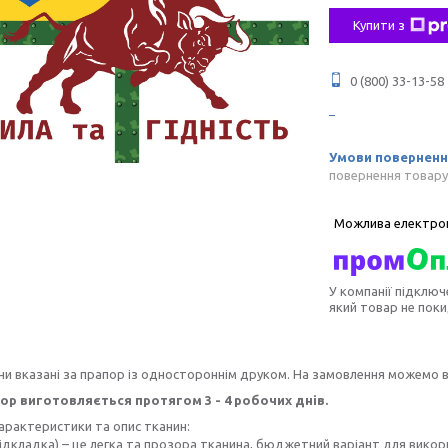
Купити з
0 (800) 33-13-58
повернення товару
У компанії підключ
який товар не пок
ни вказані за прапор із одностороннім друком. На замовлення можемо 
ор виготовляється протягом 3 - 4 робочих днів.
характеристики та опис тканин:
ідкладка) – це легка та прозора тканина, бюджетний варіант для викор