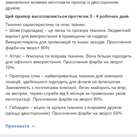
замовлення можемо виготовити прапор із двостороннім
друком.
Цей прапор виготовляється протягом 3 - 4 робочих днів.
Технічні характеристики та опис тканин:
• Шовк (підкладка) – це легка та прозора тканина, бюджетний
варіант для використання в приміщенні чи надворі.
Використовують для промоакцій та інших заходів. Просочення
фарби на зворот 90%.
• Атлас – блискуча та яскрава тканина. Вона більше підходить
для офісного використання. Просочення фарби на зворот
70%.
• Прапорна сітка – найвитриваліша тканина для зовнішніх
локацій, здебільшого підходить для флагів на флагштоки.
Замовляють з логотипами компанії. Легко майорить на вітрі,
не вигоряє, термін служби від 6 місяців за правильних умов
експлуатації. Просочення фарби на зворот 80%.
• Габардин – міцна та щільна тканина з яскравим друком
(краще двостороннім). Просочення фарби на зворот 50%.
Приховати