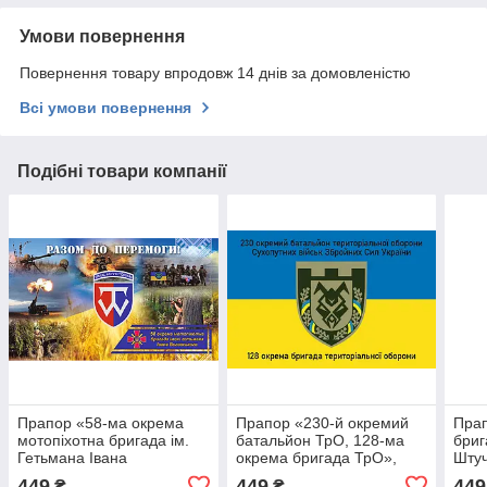
Умови повернення
Повернення товару впродовж 14 днів за домовленістю
Всі умови повернення
Подібні товари компанії
Прапор «58-ма окрема
Прапор «230-й окремий
Прап
мотопіхотна бригада ім.
батальйон ТрО, 128-ма
бриг
Гетьмана Івана
окрема бригада ТрО»,
Штуч
Виговського», Штучний
Штучний шовк, 1200х700
мм
449
449
449
₴
₴