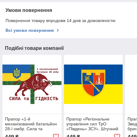
Умови повернення
Повернення товару впродовж 14 днів за домовленістю
Всі умови повернення
Подібні товари компанії
Прапор «1-й
Прапор «Регіональне
Прап
механізований батальйон
управління сил ТрО
Звед
28-ї омбр. Сила та
«Південь» ЗСУ», Штучний
бриг
гідність», Штучний шовк,
шовк, 1200х700 мм
земл
449
449
449
₴
₴