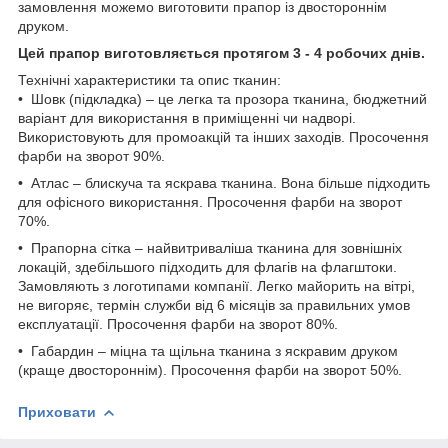
замовлення можемо виготовити прапор із двостороннім
друком.
Цей прапор виготовляється протягом 3 - 4 робочих днів.
Технічні характеристики та опис тканин:
• Шовк (підкладка) – це легка та прозора тканина, бюджетний
варіант для використання в приміщенні чи надворі.
Використовують для промоакцій та інших заходів. Просочення
фарби на зворот 90%.
• Атлас – блискуча та яскрава тканина. Вона більше підходить
для офісного використання. Просочення фарби на зворот
70%.
• Прапорна сітка – найвитриваліша тканина для зовнішніх
локацій, здебільшого підходить для флагів на флагштоки.
Замовляють з логотипами компанії. Легко майорить на вітрі,
не вигоряє, термін служби від 6 місяців за правильних умов
експлуатації. Просочення фарби на зворот 80%.
• Габардин – міцна та щільна тканина з яскравим друком
(краще двостороннім). Просочення фарби на зворот 50%.
Приховати