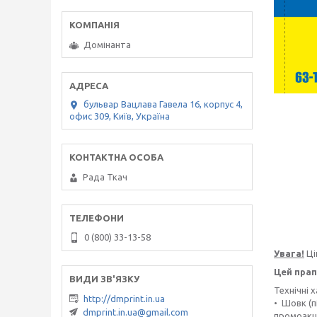
Домінанта
бульвар Вацлава Гавела 16, корпус 4,
офис 309, Київ, Україна
Рада Ткач
0 (800) 33-13-58
Увага!
Ці
Цей прап
Технічні 
http://dmprint.in.ua
• Шовк (п
dmprint.in.ua@gmail.com
промоакці