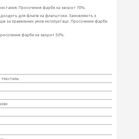
ористання. Просочення фарби на зворот 70%.
підходить для флагів на флагштоки. Замовляють з
сяців за правильних умов експлуатації. Просочення фарби
 Просочення фарби на зворот 50%.
 текстиль
шовк
мм