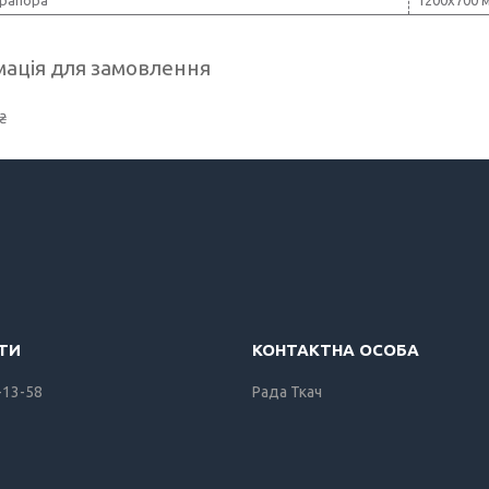
ація для замовлення
₴
-13-58
Рада Ткач