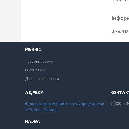
Інформ
Ціна:
449 
МЕННЮ
Товары и услуги
О компании
Доставка и оплата
0 (800) 33
бульвар Вацлава Гавела 16, корпус 4, офис
309, Київ, Україна