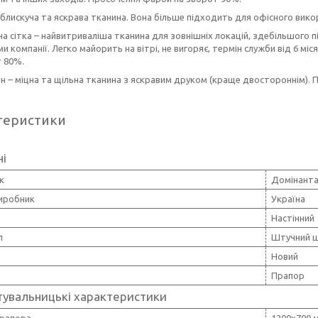
 блискуча та яскрава тканина. Вона більше підходить для офісного вик
а сітка – найвитриваліша тканина для зовнішніх локацій, здебільшого 
и компанії. Легко майорить на вітрі, не вигоряє, термін служби від 6 мі
т 80%.
н – міцна та щільна тканина з яскравим друком (краще двостороннім).
теристики
ні
к
Домінанта
виробник
Україна
Настінний
л
Штучний 
Новий
Прапор
тувальницькі характеристики
прапора
1200х700 