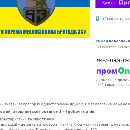
Купити з
0 (800) 33-13-58
повернення товару
У компанії підключ
який товар не пок
ни вказані за прапор із одностороннім друком. На замовлення можемо 
ор виготовляється протягом 3 - 4 робочих днів.
характеристики та опис тканин:
ідкладка) – це легка та прозора тканина, бюджетний варіант для викор
й та інших заходів. Просочення фарби на зворот 90%.