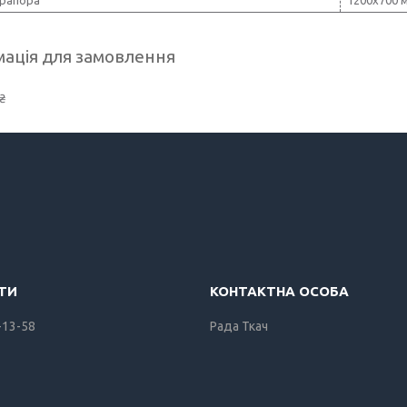
ація для замовлення
₴
-13-58
Рада Ткач