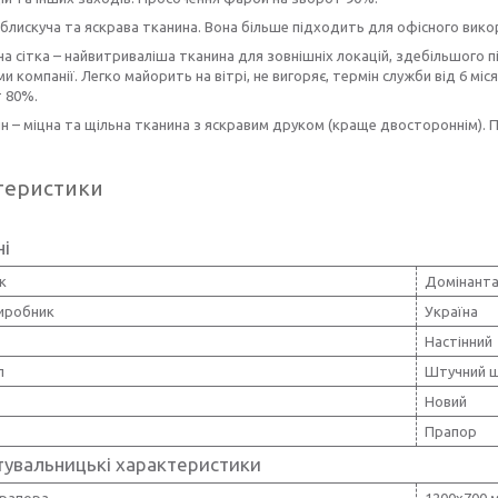
 блискуча та яскрава тканина. Вона більше підходить для офісного вик
а сітка – найвитриваліша тканина для зовнішніх локацій, здебільшого 
и компанії. Легко майорить на вітрі, не вигоряє, термін служби від 6 мі
т 80%.
н – міцна та щільна тканина з яскравим друком (краще двостороннім).
теристики
ні
к
Домінанта
виробник
Україна
Настінний
л
Штучний 
Новий
Прапор
тувальницькі характеристики
прапора
1200х700 