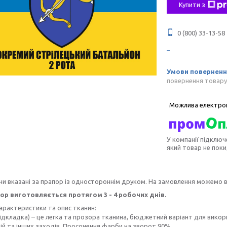
Купити з
0 (800) 33-13-58
повернення товару
У компанії підключ
який товар не пок
ни вказані за прапор із одностороннім друком. На замовлення можемо 
ор виготовляється протягом 3 - 4 робочих днів.
характеристики та опис тканин:
ідкладка) – це легка та прозора тканина, бюджетний варіант для викор
й та інших заходів. Просочення фарби на зворот 90%.