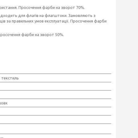
ористання. Просочення фарби на зворот 70%.
підходить для флагів на флагштоки. Замовляють з
сяців за правильних умов експлуатації. Просочення фарби
 Просочення фарби на зворот 50%.
 текстиль
шовк
мм