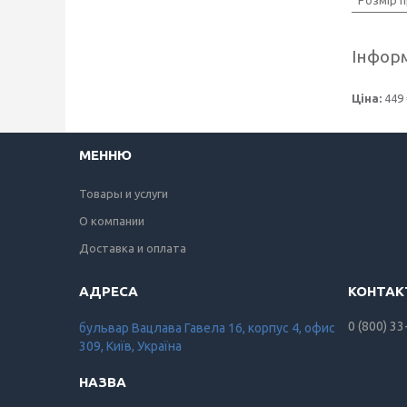
Інформ
Ціна:
449 
МЕННЮ
Товары и услуги
О компании
Доставка и оплата
0 (800) 33
бульвар Вацлава Гавела 16, корпус 4, офис
309, Київ, Україна