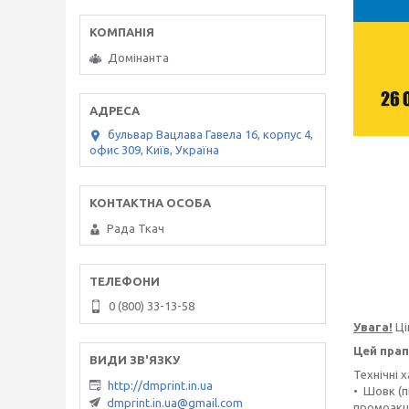
Домінанта
бульвар Вацлава Гавела 16, корпус 4,
офис 309, Київ, Україна
Рада Ткач
0 (800) 33-13-58
Увага!
Ці
Цей прап
Технічні 
http://dmprint.in.ua
• Шовк (п
dmprint.in.ua@gmail.com
промоакці