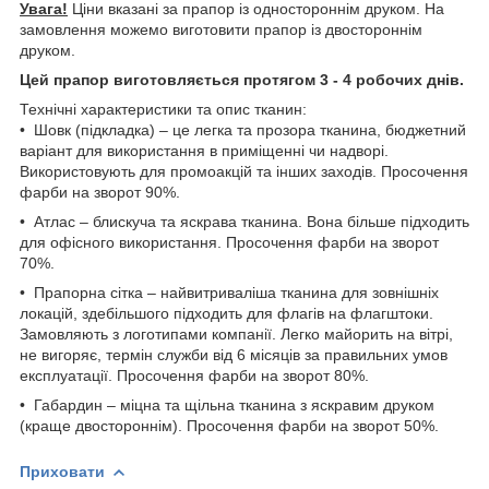
Увага!
Ціни вказані за прапор із одностороннім друком. На
замовлення можемо виготовити прапор із двостороннім
друком.
Цей прапор виготовляється протягом 3 - 4 робочих днів.
Технічні характеристики та опис тканин:
• Шовк (підкладка) – це легка та прозора тканина, бюджетний
варіант для використання в приміщенні чи надворі.
Використовують для промоакцій та інших заходів. Просочення
фарби на зворот 90%.
• Атлас – блискуча та яскрава тканина. Вона більше підходить
для офісного використання. Просочення фарби на зворот
70%.
• Прапорна сітка – найвитриваліша тканина для зовнішніх
локацій, здебільшого підходить для флагів на флагштоки.
Замовляють з логотипами компанії. Легко майорить на вітрі,
не вигоряє, термін служби від 6 місяців за правильних умов
експлуатації. Просочення фарби на зворот 80%.
• Габардин – міцна та щільна тканина з яскравим друком
(краще двостороннім). Просочення фарби на зворот 50%.
Приховати