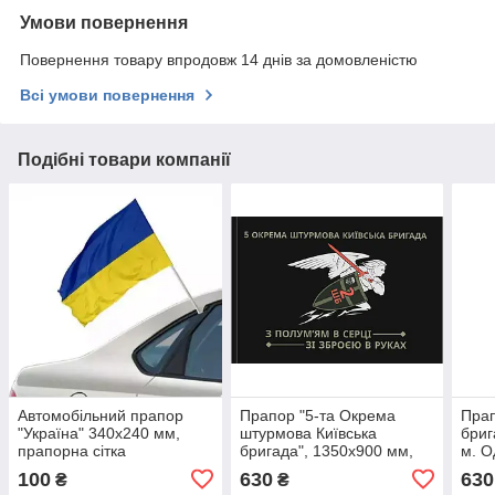
Умови повернення
Повернення товару впродовж 14 днів за домовленістю
Всі умови повернення
Подібні товари компанії
Автомобільний прапор
Прапор "5-та Окрема
Прап
"Україна" 340х240 мм,
штурмова Київська
бриг
прапорна сітка
бригада", 1350х900 мм,
м. О
прапорна сітка
прап
100
630
630
₴
₴