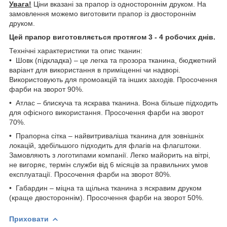
Увага!
Ціни вказані за прапор із одностороннім друком. На
замовлення можемо виготовити прапор із двостороннім
друком.
Цей прапор виготовляється протягом 3 - 4 робочих днів.
Технічні характеристики та опис тканин:
• Шовк (підкладка) – це легка та прозора тканина, бюджетний
варіант для використання в приміщенні чи надворі.
Використовують для промоакцій та інших заходів. Просочення
фарби на зворот 90%.
• Атлас – блискуча та яскрава тканина. Вона більше підходить
для офісного використання. Просочення фарби на зворот
70%.
• Прапорна сітка – найвитриваліша тканина для зовнішніх
локацій, здебільшого підходить для флагів на флагштоки.
Замовляють з логотипами компанії. Легко майорить на вітрі,
не вигоряє, термін служби від 6 місяців за правильних умов
експлуатації. Просочення фарби на зворот 80%.
• Габардин – міцна та щільна тканина з яскравим друком
(краще двостороннім). Просочення фарби на зворот 50%.
Приховати