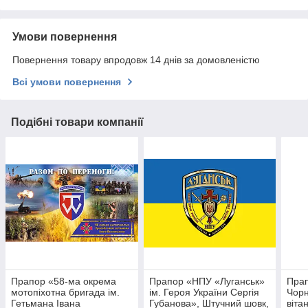
Умови повернення
Повернення товару впродовж 14 днів за домовленістю
Всі умови повернення
Подібні товари компанії
Прапор «58-ма окрема
Прапор «НПУ «Луганськ»
Прап
мотопіхотна бригада ім.
ім. Героя України Сергія
Чорн
Гетьмана Івана
Губанова», Штучний шовк,
віта