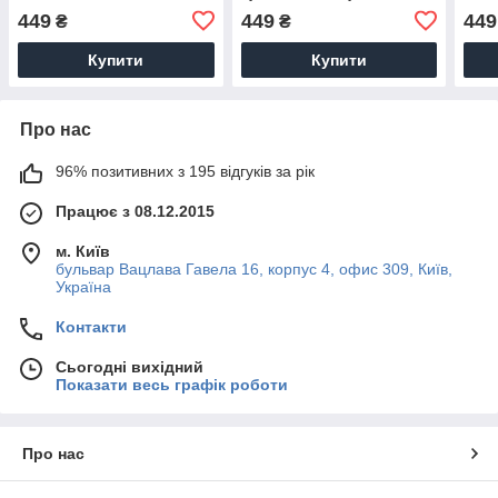
Виговського», Штучний
1200х700 мм
Штуч
449
449
449
₴
₴
шовк, 1200х700 мм
мм
Купити
Купити
Про нас
96% позитивних з 195 відгуків за рік
Працює з 08.12.2015
м. Київ
бульвар Вацлава Гавела 16, корпус 4, офис 309, Київ,
Україна
Контакти
Сьогодні вихідний
Показати весь графік роботи
Про нас