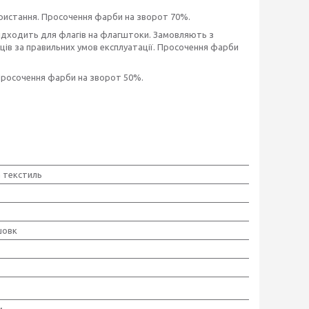
ористання. Просочення фарби на зворот 70%.
підходить для флагів на флагштоки. Замовляють з
сяців за правильних умов експлуатації. Просочення фарби
 Просочення фарби на зворот 50%.
 текстиль
шовк
м