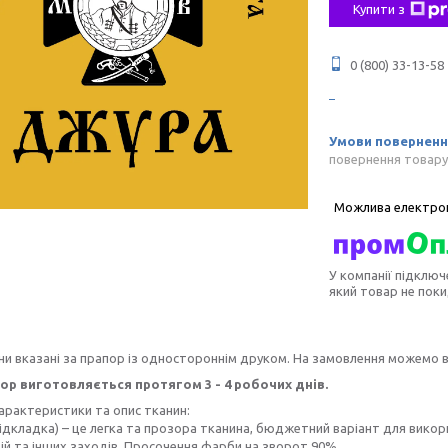
Купити з
0 (800) 33-13-58
повернення товару
У компанії підключ
який товар не пок
ни вказані за прапор із одностороннім друком. На замовлення можемо 
ор виготовляється протягом 3 - 4 робочих днів.
характеристики та опис тканин:
ідкладка) – це легка та прозора тканина, бюджетний варіант для викор
й та інших заходів. Просочення фарби на зворот 90%.