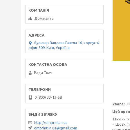
Домінанта
бульвар Вацлава Гавела 16, корпус 4,
офис 309, Київ, Україна
Рада Ткач
0 (800) 33-13-58
Увага!
Ці
Цей прап
Технічні 
http://dmprint.in.ua
• Шовк (п
dmprint.in.ua@gmail.com
промоакці