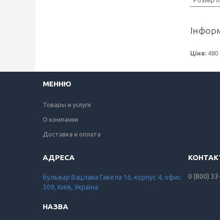
Інформ
Ціна:
480 
МЕННЮ
Товары и услуги
О компании
Доставка и оплата
0 (800) 33
бульвар Вацлава Гавела 16, корпус 4, офис
309, Київ, Україна