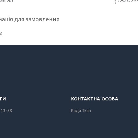
ація для замовлення
₴
-13-58
Рада Ткач