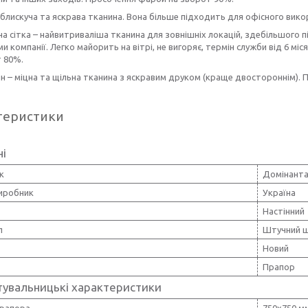
 блискуча та яскрава тканина. Вона більше підходить для офісного вик
а сітка – найвитриваліша тканина для зовнішніх локацій, здебільшого 
и компанії. Легко майорить на вітрі, не вигоряє, термін служби від 6 мі
т 80%.
н – міцна та щільна тканина з яскравим друком (краще двостороннім).
теристики
ні
к
Домінанта
виробник
Україна
Настінний
л
Штучний 
Новий
Прапор
тувальницькі характеристики
прапора
750х750 м