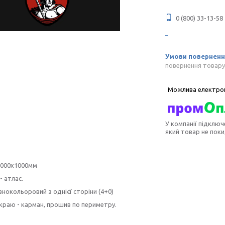
0 (800) 33-13-58
повернення товару
У компанії підключ
який товар не пок
2000х1000мм
- атлас.
внокольоровий з однієї сторіни (4+0)
краю - карман, прошив по периметру.