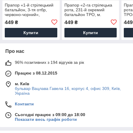
Прапор «1-й стрілецький
Прапор «2-га стрілецька
Прап
батальйон, 3-тя отбр,
рота, 231-й окремий
рота
червоно-чорний»,
батальйон ТРО, м.
ТРО»
Штучний шовк, 1200х700
Дніпро», Штучний шовк,
120
449
449
449
₴
₴
мм
1200х700 мм
Купити
Купити
Про нас
96% позитивних з 194 відгуків за рік
Працює з 08.12.2015
м. Київ
бульвар Вацлава Гавела 16, корпус 4, офис 309, Київ,
Україна
Контакти
Сьогодні працює з 09:00 до 18:00
Показати весь графік роботи