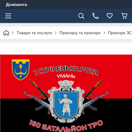
Домінанта
Товари та послуги
Прапорці та прапори
Прапори ЗС