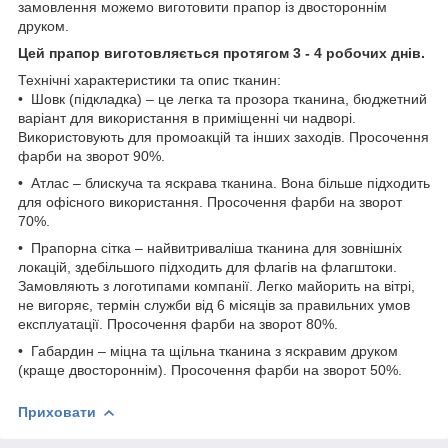
замовлення можемо виготовити прапор із двостороннім
друком.
Цей прапор виготовляється протягом 3 - 4 робочих днів.
Технічні характеристики та опис тканин:
• Шовк (підкладка) – це легка та прозора тканина, бюджетний
варіант для використання в приміщенні чи надворі.
Використовують для промоакцій та інших заходів. Просочення
фарби на зворот 90%.
• Атлас – блискуча та яскрава тканина. Вона більше підходить
для офісного використання. Просочення фарби на зворот
70%.
• Прапорна сітка – найвитриваліша тканина для зовнішніх
локацій, здебільшого підходить для флагів на флагштоки.
Замовляють з логотипами компанії. Легко майорить на вітрі,
не вигоряє, термін служби від 6 місяців за правильних умов
експлуатації. Просочення фарби на зворот 80%.
• Габардин – міцна та щільна тканина з яскравим друком
(краще двостороннім). Просочення фарби на зворот 50%.
Приховати