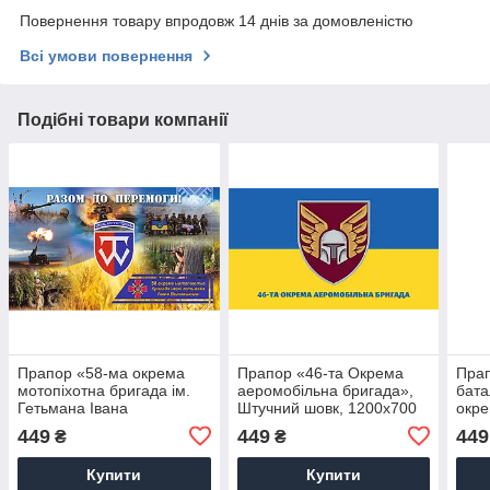
Повернення товару впродовж 14 днів за домовленістю
Всі умови повернення
Подібні товари компанії
Прапор «58-ма окрема
Прапор «46-та Окрема
Прап
мотопіхотна бригада ім.
аеромобільна бригада»,
бата
Гетьмана Івана
Штучний шовк, 1200х700
окре
Виговського», Штучний
мм
Штуч
449
449
449
₴
₴
шовк, 1200х700 мм
мм
Купити
Купити