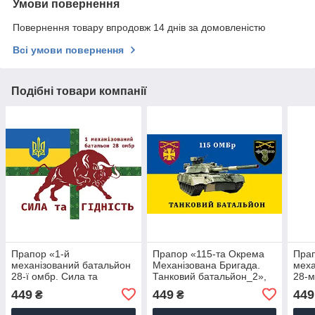
Умови повернення
Повернення товару впродовж 14 днів за домовленістю
Всі умови повернення
Подібні товари компанії
Прапор «1-й
Прапор «115-та Окрема
Прап
механізований батальйон
Механізована Бригада.
меха
28-ї омбр. Сила та
Танковий батальйон_2»,
28-м
гідність», Штучний шовк,
Штучний шовк, 1200х700
гідн
449
449
449
₴
₴
1200х700 мм
мм
120