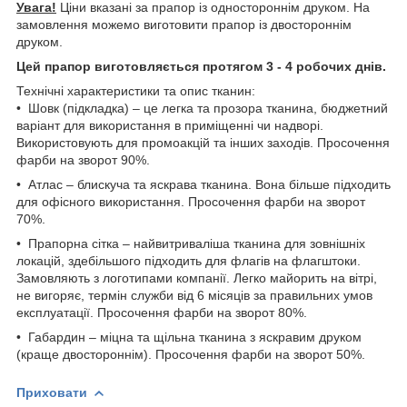
Увага!
Ціни вказані за прапор із одностороннім друком. На
замовлення можемо виготовити прапор із двостороннім
друком.
Цей прапор виготовляється протягом 3 - 4 робочих днів.
Технічні характеристики та опис тканин:
• Шовк (підкладка) – це легка та прозора тканина, бюджетний
варіант для використання в приміщенні чи надворі.
Використовують для промоакцій та інших заходів. Просочення
фарби на зворот 90%.
• Атлас – блискуча та яскрава тканина. Вона більше підходить
для офісного використання. Просочення фарби на зворот
70%.
• Прапорна сітка – найвитриваліша тканина для зовнішніх
локацій, здебільшого підходить для флагів на флагштоки.
Замовляють з логотипами компанії. Легко майорить на вітрі,
не вигоряє, термін служби від 6 місяців за правильних умов
експлуатації. Просочення фарби на зворот 80%.
• Габардин – міцна та щільна тканина з яскравим друком
(краще двостороннім). Просочення фарби на зворот 50%.
Приховати