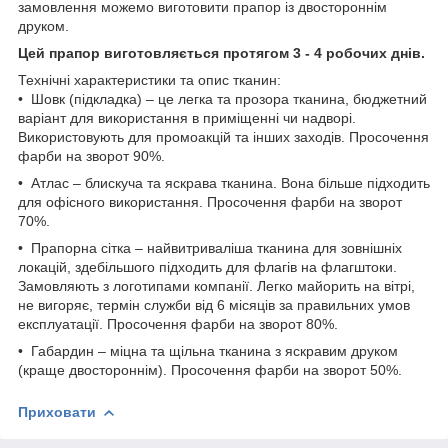
замовлення можемо виготовити прапор із двостороннім
друком.
Цей прапор виготовляється протягом 3 - 4 робочих днів.
Технічні характеристики та опис тканин:
• Шовк (підкладка) – це легка та прозора тканина, бюджетний
варіант для використання в приміщенні чи надворі.
Використовують для промоакцій та інших заходів. Просочення
фарби на зворот 90%.
• Атлас – блискуча та яскрава тканина. Вона більше підходить
для офісного використання. Просочення фарби на зворот
70%.
• Прапорна сітка – найвитриваліша тканина для зовнішніх
локацій, здебільшого підходить для флагів на флагштоки.
Замовляють з логотипами компанії. Легко майорить на вітрі,
не вигоряє, термін служби від 6 місяців за правильних умов
експлуатації. Просочення фарби на зворот 80%.
• Габардин – міцна та щільна тканина з яскравим друком
(краще двостороннім). Просочення фарби на зворот 50%.
Приховати