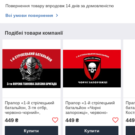
Повернення товару впродовж 14 днів за домовленістю
Всі умови повернення
Подібні товари компанії
Прапор «1-й стрілецький
Прапор «1-й стрілецький
Прап
батальйон, 3-тя отбр,
батальйон «Чорні
бата
червоно-чорний»,
запорожці», червоно-
Кост
Штучний шовк, 1200х700
чорний», Штучний шовк,
Штуч
449
449
449
₴
₴
мм
1200х700 мм
мм
Купити
Купити