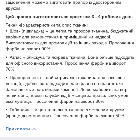
замовлення можемо виготовити прапор із двостороннім
друком.
Цей прапор виготовляється протягом 3 - 4 робочих днів.
Технічні характеристики та опис тканин:
• Шовк (підкладка) – це легка та прозора тканина, бюджетний
варіант для використання в приміщенні чи надворі.
Використовують для промоакцій та інших заходів. Просочення
фарби на зворот 90%.
• Атлас – блискуча та яскрава тканина. Вона більше підходить
для офісного використання. Просочення фарби на зворот
70%.
• Прапорна сітка – найвитриваліша тканина для зовнішніх
локацій, здебільшого підходить для флагів на флагштоки.
Замовляють з логотипами компанії. Легко майорить на вітрі,
не вигоряє, термін служби від 6 місяців за правильних умов
експлуатації. Просочення фарби на зворот 80%.
• Габардин – міцна та щільна тканина з яскравим друком
(краще двостороннім). Просочення фарби на зворот 50%.
Приховати