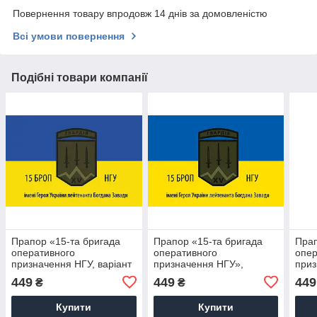
Повернення товару впродовж 14 днів за домовленістю
Всі умови повернення
Подібні товари компанії
Прапор «15-та бригада
Прапор «15-та бригада
Прап
оперативного
оперативного
опер
призначення НГУ, варіант
призначення НГУ»,
приз
2»
Штучний шовк, 1200х700
Штуч
449
449
449
₴
₴
мм
мм
Купити
Купити