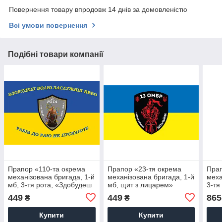
Повернення товару впродовж 14 днів за домовленістю
Всі умови повернення
Подібні товари компанії
Прапор «110-та окрема
Прапор «23-тя окрема
Прап
механізована бригада, 1-й
механізована бригада, 1-й
меха
мб, 3-тя рота, «Здобудеш
мб, щит з лицарем»
3-тя
волю – заслужиш небо»»
бриг
449
449
865
₴
₴
Купити
Купити