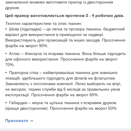
замовлення можемо виготовити прапор із двостороннім
друком.
Цей прапор виготовляється протягом 3 - 4 робочих днів.
Технічні характеристики та опис тканин:
• Шовк (підкладка) – це легка та прозора тканина, бюджетний
варіант для використання в приміщенні чи надворі.
Використовують для промоакцій та інших заходів. Просочення
фарби на зворот 90%.
• Атлас – блискуча та яскрава тканина. Вона більше підходить
для офісного використання. Просочення фарби на зворот
70%.
• Прапорна сітка – найвитриваліша тканина для зовнішніх
локацій, здебільшого підходить для флагів на флагштоки.
Замовляють з логотипами компанії. Легко майорить на вітрі,
не вигоряє, термін служби від 6 місяців за правильних умов
експлуатації. Просочення фарби на зворот 80%.
• Габардин – міцна та щільна тканина з яскравим друком
(краще двостороннім). Просочення фарби на зворот 50%.
Приховати