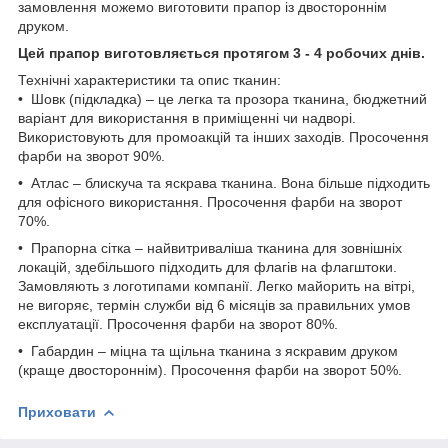
замовлення можемо виготовити прапор із двостороннім
друком.
Цей прапор виготовляється протягом 3 - 4 робочих днів.
Технічні характеристики та опис тканин:
• Шовк (підкладка) – це легка та прозора тканина, бюджетний
варіант для використання в приміщенні чи надворі.
Використовують для промоакцій та інших заходів. Просочення
фарби на зворот 90%.
• Атлас – блискуча та яскрава тканина. Вона більше підходить
для офісного використання. Просочення фарби на зворот
70%.
• Прапорна сітка – найвитриваліша тканина для зовнішніх
локацій, здебільшого підходить для флагів на флагштоки.
Замовляють з логотипами компанії. Легко майорить на вітрі,
не вигоряє, термін служби від 6 місяців за правильних умов
експлуатації. Просочення фарби на зворот 80%.
• Габардин – міцна та щільна тканина з яскравим друком
(краще двостороннім). Просочення фарби на зворот 50%.
Приховати