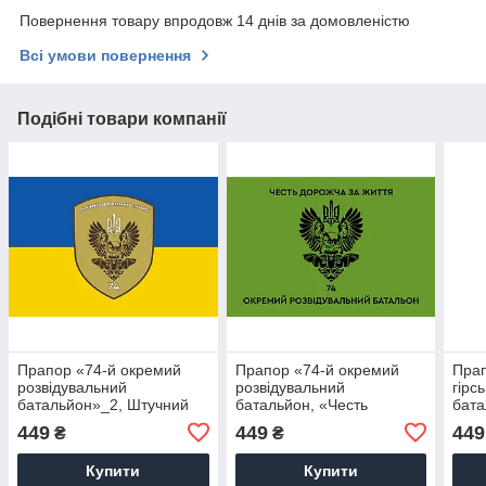
Повернення товару впродовж 14 днів за домовленістю
Всі умови повернення
Подібні товари компанії
Прапор «74-й окремий
Прапор «74-й окремий
Прап
розвідувальний
розвідувальний
гірс
батальйон»_2, Штучний
батальйон, «Честь
бата
шовк, 1200х700 мм
дорожча за життя»»
449
449
449
₴
₴
Купити
Купити