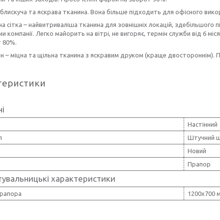
 блискуча та яскрава тканина. Вона більше підходить для офісного вик
а сітка – найвитриваліша тканина для зовнішніх локацій, здебільшого 
и компанії. Легко майорить на вітрі, не вигоряє, термін служби від 6 мі
т 80%.
н – міцна та щільна тканина з яскравим друком (краще двостороннім).
теристики
ні
Настінний
л
Штучний 
Новий
Прапор
тувальницькі характеристики
прапора
1200х700 