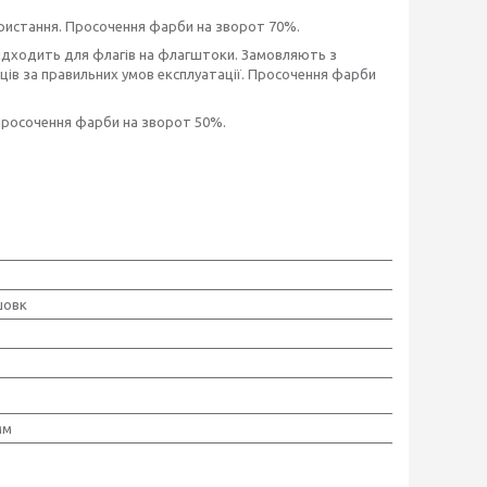
ористання. Просочення фарби на зворот 70%.
підходить для флагів на флагштоки. Замовляють з
сяців за правильних умов експлуатації. Просочення фарби
 Просочення фарби на зворот 50%.
шовк
мм