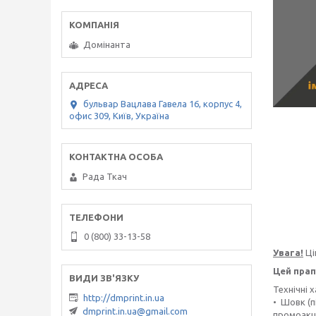
Домінанта
бульвар Вацлава Гавела 16, корпус 4,
офис 309, Київ, Україна
Рада Ткач
0 (800) 33-13-58
Увага!
Ці
Цей прап
Технічні 
http://dmprint.in.ua
• Шовк (п
dmprint.in.ua@gmail.com
промоакці