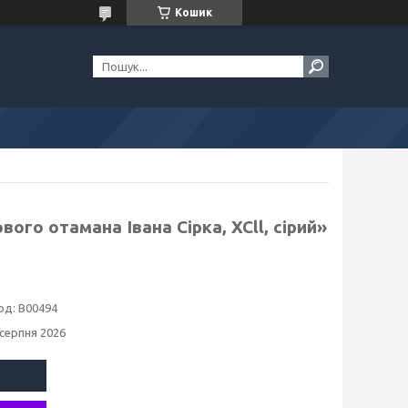
Кошик
ого отамана Івана Сірка, XCll, сірий»
од:
В00494
 серпня 2026