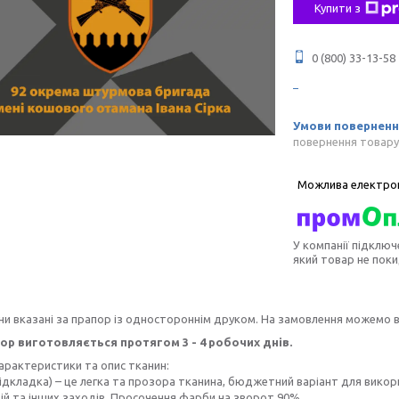
Купити з
0 (800) 33-13-58
повернення товару
У компанії підключ
який товар не пок
ни вказані за прапор із одностороннім друком. На замовлення можемо 
ор виготовляється протягом 3 - 4 робочих днів.
характеристики та опис тканин:
ідкладка) – це легка та прозора тканина, бюджетний варіант для викор
й та інших заходів. Просочення фарби на зворот 90%.