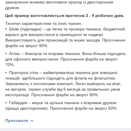
замовлення можемо виготовити прапор із двостороннім
друком.
Цей прапор виготовляється протягом 3 - 4 робочих днів.
Технічні характеристики та опис тканин:
• Шовк (підкладка) – це легка та прозора тканина, бюджетний
варіант для використання в приміщенні чи надворі.
Використовують для промоакцій та інших заходів. Просочення
фарби на зворот 90%.
• Атлас – блискуча та яскрава тканина. Вона більше підходить
для офісного використання. Просочення фарби на зворот
70%.
• Прапорна сітка – найвитриваліша тканина для зовнішніх
локацій, здебільшого підходить для флагів на флагштоки.
Замовляють з логотипами компанії. Легко майорить на вітрі,
не вигоряє, термін служби від 6 місяців за правильних умов
експлуатації. Просочення фарби на зворот 80%.
• Габардин – міцна та щільна тканина з яскравим друком
(краще двостороннім). Просочення фарби на зворот 50%.
Приховати