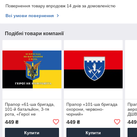
Повернення товару впродовж 14 днів за домовленістю
Всі умови повернення
Подібні товари компанії
Прапор «61-ша бригада,
Прапор «101-ша бригада
Пра
101-й батальйон, 3-тя
охорони, червоно-
аеро
рота, «Герої не
чорний»
ДШВ,
вмирають»»
шовк
449
449
449
₴
₴
Купити
Купити