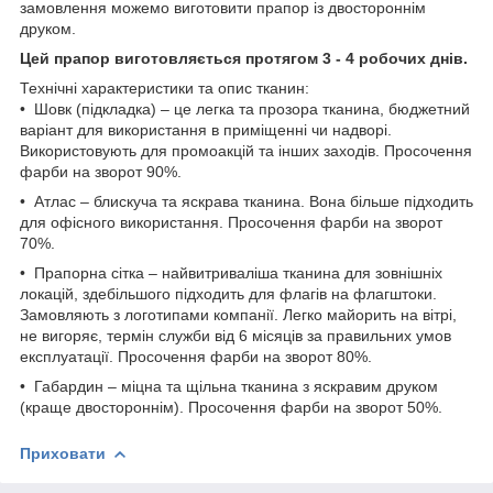
замовлення можемо виготовити прапор із двостороннім
друком.
Цей прапор виготовляється протягом 3 - 4 робочих днів.
Технічні характеристики та опис тканин:
• Шовк (підкладка) – це легка та прозора тканина, бюджетний
варіант для використання в приміщенні чи надворі.
Використовують для промоакцій та інших заходів. Просочення
фарби на зворот 90%.
• Атлас – блискуча та яскрава тканина. Вона більше підходить
для офісного використання. Просочення фарби на зворот
70%.
• Прапорна сітка – найвитриваліша тканина для зовнішніх
локацій, здебільшого підходить для флагів на флагштоки.
Замовляють з логотипами компанії. Легко майорить на вітрі,
не вигоряє, термін служби від 6 місяців за правильних умов
експлуатації. Просочення фарби на зворот 80%.
• Габардин – міцна та щільна тканина з яскравим друком
(краще двостороннім). Просочення фарби на зворот 50%.
Приховати