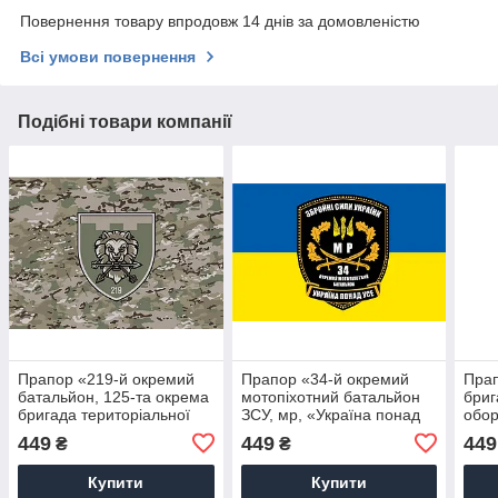
Повернення товару впродовж 14 днів за домовленістю
Всі умови повернення
Подібні товари компанії
Прапор «219-й окремий
Прапор «34-й окремий
Прап
батальйон, 125-та окрема
мотопіхотний батальйон
бриг
бригада територіальної
ЗСУ, мр, «Україна понад
обор
оборони»
усе», синьо-жовтий»
пор
449
449
449
₴
₴
Купити
Купити