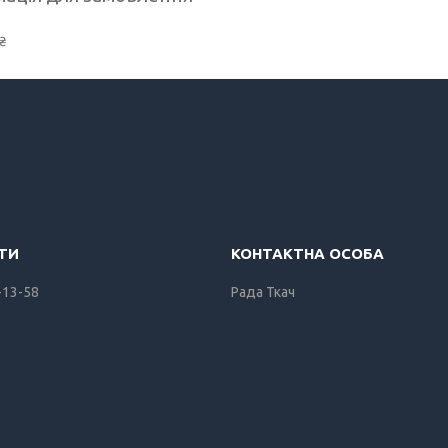
₴
-13-58
Рада Ткач