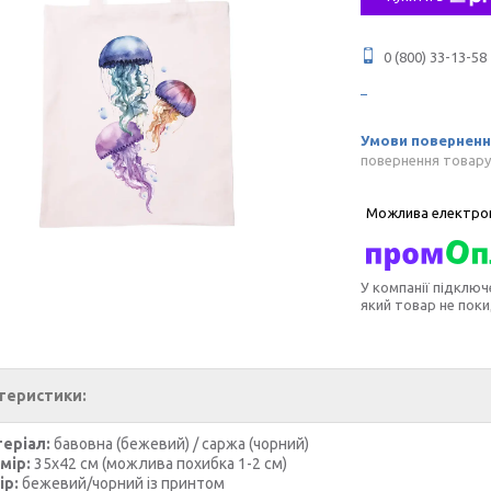
0 (800) 33-13-58
повернення товару
У компанії підключ
який товар не пок
теристики:
еріал:
бавовна (бежевий) / саржа (чорний)
мір:
35х42 см (можлива похибка 1-2 см)
ір:
бежевий/чорний із принтом