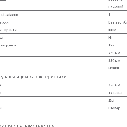
Бежевий
ь відділень
1
тежки
Без застіб
и і принти
Інше
ка
Ні
чні ручки
Так
420 мм
350 мм
Новий
тувальницькі характеристики
:
350 мм
л
Тканина
Дві
и
Шопер
ація для замовлення