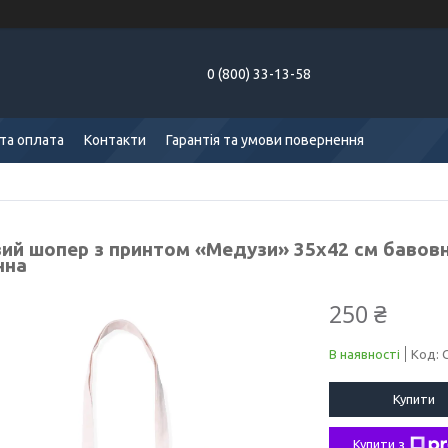
0 (800) 33-13-58
та оплата
Контакти
Гарантія та умови повернення
ий шопер з принтом «Медузи» 35х42 см бавовн
нна
250 ₴
В наявності
Код:
Купити
Купити з