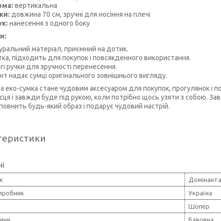
рма:
вертикальна
ки:
довжина 70 см, зручні для носіння на плечі
к:
нанесення з одного боку
и:
уральний матеріал, приємний на дотик.
тка, підходить для покупок і повсякденного використання.
гі ручки для зручності перенесення.
нт надає сумці оригінального зовнішнього вигляду.
а еко-сумка стане чудовим аксесуаром для покупок, прогулянок і п
ісця і завжди буде під рукою, коли потрібно щось узяти з собою. 
повнить будь-який образ і подарує чудовий настрій.
теристики
ні
к
Домінанта
виробник
Україна
Шопер
нини
Бавовна