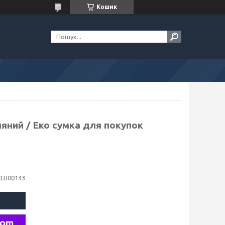
Кошик
яний / Еко сумка для покупок
СШ00133