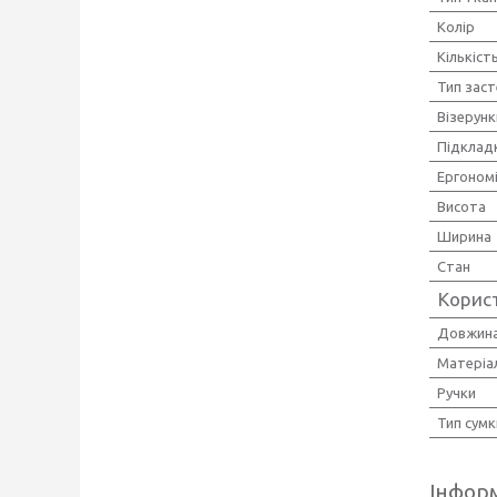
Колір
Кількіст
Тип зас
Візерунк
Підклад
Ергономі
Висота
Ширина
Стан
Корис
Довжина
Матеріа
Ручки
Тип сумк
Інформ