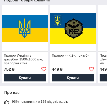
Подібні товари компанії
Прапор України з
Прапор ««К 2», тризуб»
Прап
тризубом 1500х1000 мм,
Штуч
прапорна сітка
мм
752
449
449
₴
₴
Купити
Купити
Про нас
96% позитивних з 195 відгуків за рік