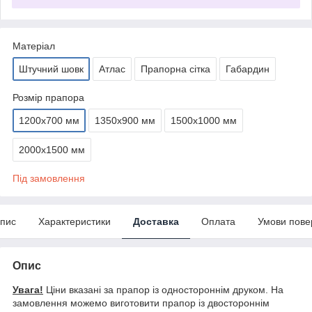
Матеріал
Штучний шовк
Атлас
Прапорна сітка
Габардин
Розмір прапора
1200х700 мм
1350х900 мм
1500х1000 мм
2000х1500 мм
Під замовлення
пис
Характеристики
Доставка
Оплата
Умови пове
Опис
Увага!
Ціни вказані за прапор із одностороннім друком. На
замовлення можемо виготовити прапор із двостороннім