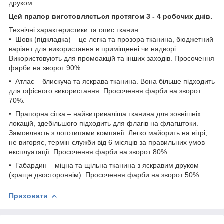
друком.
Цей прапор виготовляється протягом 3 - 4 робочих днів.
Технічні характеристики та опис тканин:
• Шовк (підкладка) – це легка та прозора тканина, бюджетний
варіант для використання в приміщенні чи надворі.
Використовують для промоакцій та інших заходів. Просочення
фарби на зворот 90%.
• Атлас – блискуча та яскрава тканина. Вона більше підходить
для офісного використання. Просочення фарби на зворот
70%.
• Прапорна сітка – найвитриваліша тканина для зовнішніх
локацій, здебільшого підходить для флагів на флагштоки.
Замовляють з логотипами компанії. Легко майорить на вітрі,
не вигоряє, термін служби від 6 місяців за правильних умов
експлуатації. Просочення фарби на зворот 80%.
• Габардин – міцна та щільна тканина з яскравим друком
(краще двостороннім). Просочення фарби на зворот 50%.
Приховати