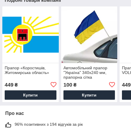
Подібні товари компанії
Прапор «Коростишів,
Автомобільний прапор
Прап
Житомирська область»
"Україна" 340х240 мм,
VOL
прапорна сітка
449
100
449
₴
₴
Купити
Купити
Про нас
96% позитивних з 194 відгуків за рік