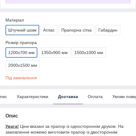
Матеріал
Штучний шовк
Атлас
Прапорна сітка
Габардин
Розмір прапора
1200х700 мм
1350х900 мм
1500х1000 мм
2000х1500 мм
Під замовлення
пис
Характеристики
Доставка
Оплата
Умови пове
Опис
Увага!
Ціни вказані за прапор із одностороннім друком. На
замовлення можемо виготовити прапор із двостороннім