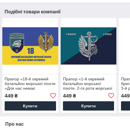
Подібні товари компанії
Прапор «18-й окремий
Прапор «1-й окремий
Прап
батальйон морської піхоти
батальйон морської
бриг
«Для нас немає
піхоти. 2-га рота морської
3-й 
перешкод», варіант 2»
піхоти»
3-ї 
449
449
449
₴
₴
Купити
Купити
Про нас