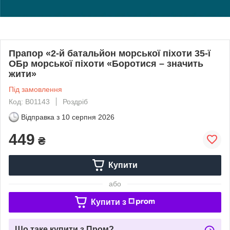
Прапор «2-й батальйон морської піхоти 35-ї
ОБр морської піхоти «Боротися – значить
жити»
Під замовлення
Код: В01143
Роздріб
Відправка з
10 серпня 2026
449
₴
Купити
або
Купити з
Що таке купити з Пром?