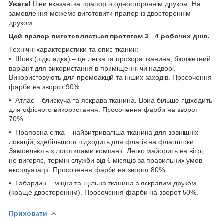
Увага!
Ціни вказані за прапор із одностороннім друком. На
замовлення можемо виготовити прапор із двостороннім
друком.
Цей прапор виготовляється протягом 3 - 4 робочих днів.
Технічні характеристики та опис тканин:
• Шовк (підкладка) – це легка та прозора тканина, бюджетний
варіант для використання в приміщенні чи надворі.
Використовують для промоакцій та інших заходів. Просочення
фарби на зворот 90%.
• Атлас – блискуча та яскрава тканина. Вона більше підходить
для офісного використання. Просочення фарби на зворот
70%.
• Прапорна сітка – найвитриваліша тканина для зовнішніх
локацій, здебільшого підходить для флагів на флагштоки.
Замовляють з логотипами компанії. Легко майорить на вітрі,
не вигоряє, термін служби від 6 місяців за правильних умов
експлуатації. Просочення фарби на зворот 80%.
• Габардин – міцна та щільна тканина з яскравим друком
(краще двостороннім). Просочення фарби на зворот 50%.
Приховати