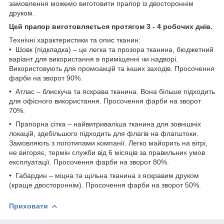
замовлення можемо виготовити прапор із двостороннім
друком.
Цей прапор виготовляється протягом 3 - 4 робочих днів.
Технічні характеристики та опис тканин:
• Шовк (підкладка) – це легка та прозора тканина, бюджетний
варіант для використання в приміщенні чи надворі.
Використовують для промоакцій та інших заходів. Просочення
фарби на зворот 90%.
• Атлас – блискуча та яскрава тканина. Вона більше підходить
для офісного використання. Просочення фарби на зворот
70%.
• Прапорна сітка – найвитриваліша тканина для зовнішніх
локацій, здебільшого підходить для флагів на флагштоки.
Замовляють з логотипами компанії. Легко майорить на вітрі,
не вигоряє, термін служби від 6 місяців за правильних умов
експлуатації. Просочення фарби на зворот 80%.
• Габардин – міцна та щільна тканина з яскравим друком
(краще двостороннім). Просочення фарби на зворот 50%.
Приховати