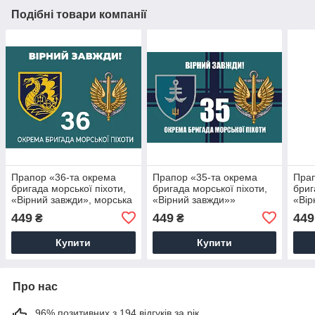
Подібні товари компанії
Прапор «36-та окрема
Прапор «35-та окрема
Прап
бригада морської піхоти,
бригада морської піхоти,
бриг
«Вірний завжди», морська
«Вірний завжди»»
«Вір
хвиля»
449
449
449
₴
₴
Купити
Купити
Про нас
96% позитивних з 194 відгуків за рік