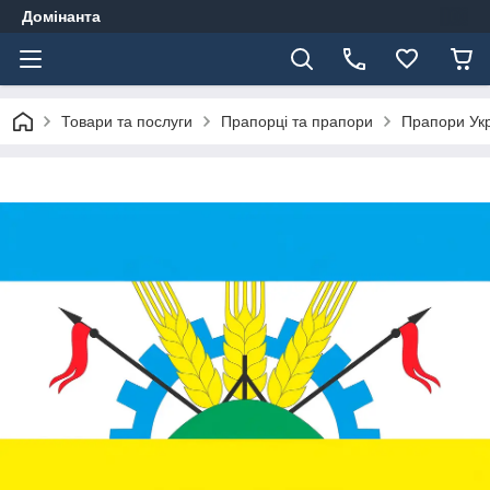
Домінанта
Товари та послуги
Прапорці та прапори
Прапори Ук