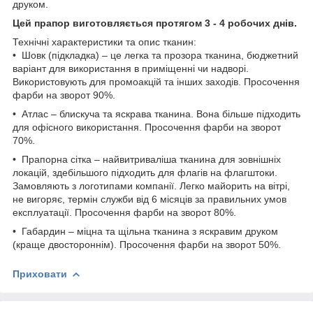
друком.
Цей прапор виготовляється протягом 3 - 4 робочих днів.
Технічні характеристики та опис тканин:
• Шовк (підкладка) – це легка та прозора тканина, бюджетний
варіант для використання в приміщенні чи надворі.
Використовують для промоакцій та інших заходів. Просочення
фарби на зворот 90%.
• Атлас – блискуча та яскрава тканина. Вона більше підходить
для офісного використання. Просочення фарби на зворот
70%.
• Прапорна сітка – найвитриваліша тканина для зовнішніх
локацій, здебільшого підходить для флагів на флагштоки.
Замовляють з логотипами компанії. Легко майорить на вітрі,
не вигоряє, термін служби від 6 місяців за правильних умов
експлуатації. Просочення фарби на зворот 80%.
• Габардин – міцна та щільна тканина з яскравим друком
(краще двостороннім). Просочення фарби на зворот 50%.
Приховати