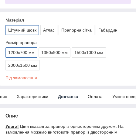
Матеріал
Штучний шовк
Атлас
Прапорна сітка
Габардин
Розмір прапора
1200х700 мм
1350х900 мм
1500х1000 мм
2000х1500 мм
Під замовлення
пис
Характеристики
Доставка
Оплата
Умови пове
Опис
Увага!
Ціни вказані за прапор із одностороннім друком. На
замовлення можемо виготовити прапор із двостороннім