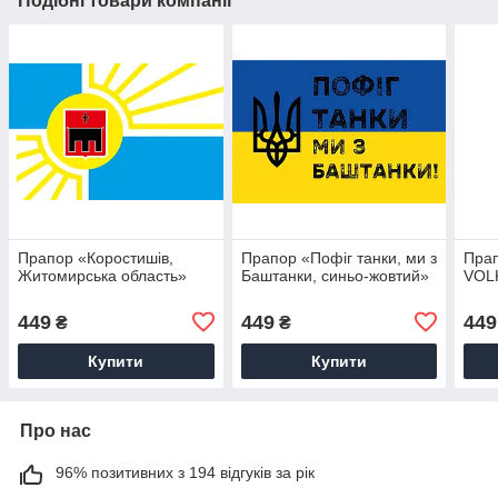
Подібні товари компанії
Прапор «Коростишів,
Прапор «Пофіг танки, ми з
Прап
Житомирська область»
Баштанки, синьо-жовтий»
VOL
449
449
449
₴
₴
Купити
Купити
Про нас
96% позитивних з 194 відгуків за рік