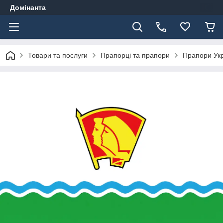
Домінанта
Товари та послуги
Прапорці та прапори
Прапори Ук