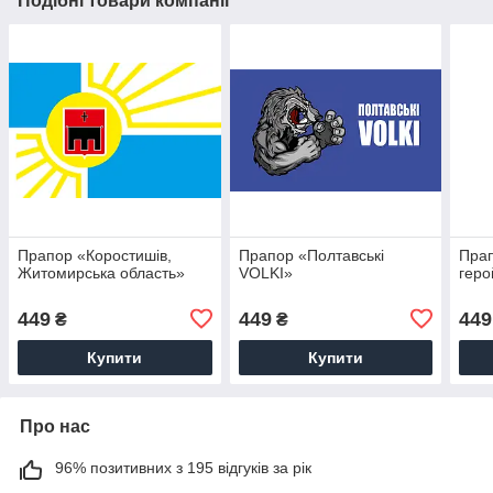
Подібні товари компанії
Прапор «Коростишів,
Прапор «Полтавські
Прап
Житомирська область»
VOLKI»
геро
449
449
449
₴
₴
Купити
Купити
Про нас
96% позитивних з 195 відгуків за рік