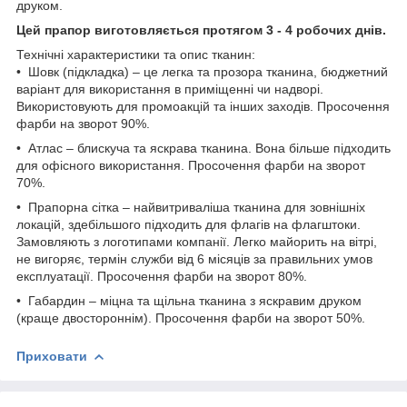
друком.
Цей прапор виготовляється протягом 3 - 4 робочих днів.
Технічні характеристики та опис тканин:
• Шовк (підкладка) – це легка та прозора тканина, бюджетний
варіант для використання в приміщенні чи надворі.
Використовують для промоакцій та інших заходів. Просочення
фарби на зворот 90%.
• Атлас – блискуча та яскрава тканина. Вона більше підходить
для офісного використання. Просочення фарби на зворот
70%.
• Прапорна сітка – найвитриваліша тканина для зовнішніх
локацій, здебільшого підходить для флагів на флагштоки.
Замовляють з логотипами компанії. Легко майорить на вітрі,
не вигоряє, термін служби від 6 місяців за правильних умов
експлуатації. Просочення фарби на зворот 80%.
• Габардин – міцна та щільна тканина з яскравим друком
(краще двостороннім). Просочення фарби на зворот 50%.
Приховати