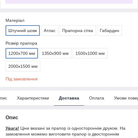
Матеріал
Штучний шовк
Атлас
Прапорна сітка
Габардин
Розмір прапора
1200х700 мм
1350х900 мм
1500х1000 мм
2000х1500 мм
Під замовлення
пис
Характеристики
Доставка
Оплата
Умови пове
Опис
Увага!
Ціни вказані за прапор із одностороннім друком. На
замовлення можемо виготовити прапор із двостороннім