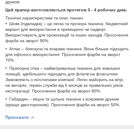
друком.
Цей прапор виготовляється протягом 3 - 4 робочих днів.
Технічні характеристики та опис тканин:
• Шовк (підкладка) – це легка та прозора тканина, бюджетний
варіант для використання в приміщенні чи надворі.
Використовують для промоакцій та інших заходів. Просочення
фарби на зворот 90%.
• Атлас – блискуча та яскрава тканина. Вона більше підходить
для офісного використання. Просочення фарби на зворот
70%.
• Прапорна сітка – найвитриваліша тканина для зовнішніх
локацій, здебільшого підходить для флагів на флагштоки.
Замовляють з логотипами компанії. Легко майорить на вітрі,
не вигоряє, термін служби від 6 місяців за правильних умов
експлуатації. Просочення фарби на зворот 80%.
• Габардин – міцна та щільна тканина з яскравим друком
(краще двостороннім). Просочення фарби на зворот 50%.
Приховати