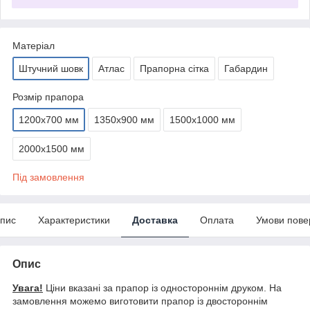
Матеріал
Штучний шовк
Атлас
Прапорна сітка
Габардин
Розмір прапора
1200х700 мм
1350х900 мм
1500х1000 мм
2000х1500 мм
Під замовлення
пис
Характеристики
Доставка
Оплата
Умови пове
Опис
Увага!
Ціни вказані за прапор із одностороннім друком. На
замовлення можемо виготовити прапор із двостороннім