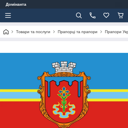
Домінанта
Товари та послуги
Прапорці та прапори
Прапори Ук