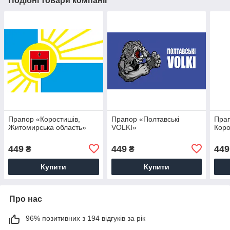
Подібні товари компанії
Прапор «Коростишів,
Прапор «Полтавські
Пра
Житомирська область»
VOLKI»
Коро
449
449
449
₴
₴
Купити
Купити
Про нас
96% позитивних з 194 відгуків за рік