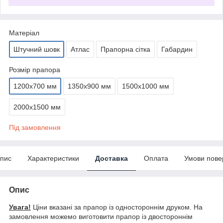
Матеріал
Штучний шовк
Атлас
Прапорна сітка
Габардин
Розмір прапора
1200х700 мм
1350х900 мм
1500х1000 мм
2000х1500 мм
Під замовлення
пис
Характеристики
Доставка
Оплата
Умови пове
Опис
Увага!
Ціни вказані за прапор із одностороннім друком. На
замовлення можемо виготовити прапор із двостороннім