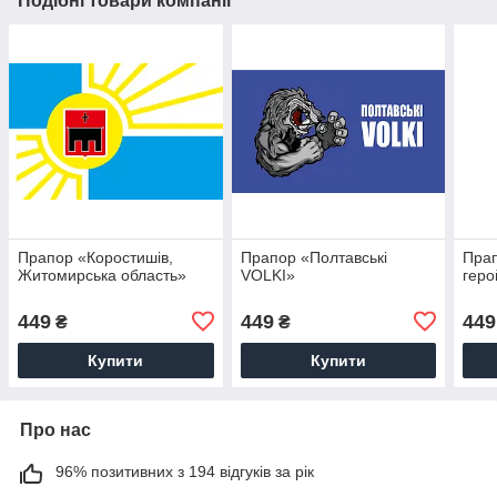
Подібні товари компанії
Прапор «Коростишів,
Прапор «Полтавські
Прап
Житомирська область»
VOLKI»
геро
449
449
449
₴
₴
Купити
Купити
Про нас
96% позитивних з 194 відгуків за рік