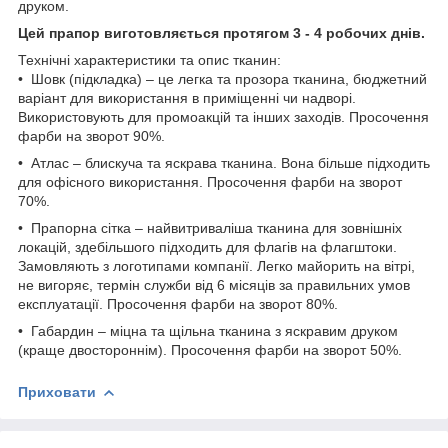
друком.
Цей прапор виготовляється протягом 3 - 4 робочих днів.
Технічні характеристики та опис тканин:
• Шовк (підкладка) – це легка та прозора тканина, бюджетний
варіант для використання в приміщенні чи надворі.
Використовують для промоакцій та інших заходів. Просочення
фарби на зворот 90%.
• Атлас – блискуча та яскрава тканина. Вона більше підходить
для офісного використання. Просочення фарби на зворот
70%.
• Прапорна сітка – найвитриваліша тканина для зовнішніх
локацій, здебільшого підходить для флагів на флагштоки.
Замовляють з логотипами компанії. Легко майорить на вітрі,
не вигоряє, термін служби від 6 місяців за правильних умов
експлуатації. Просочення фарби на зворот 80%.
• Габардин – міцна та щільна тканина з яскравим друком
(краще двостороннім). Просочення фарби на зворот 50%.
Приховати