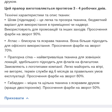
друком.
Цей прапор виготовляється протягом 3 - 4 робочих днів.
Технічні характеристики та опис тканин:
• Шовк (підкладка) – це легка та прозора тканина, бюджетний
варіант для використання в приміщенні чи надворі.
Використовують для промоакцій та інших заходів. Просочення
фарби на зворот 90%.
• Атлас – блискуча та яскрава тканина. Вона більше підходить
для офісного використання. Просочення фарби на зворот
70%.
• Прапорна сітка – найвитриваліша тканина для зовнішніх
локацій, здебільшого підходить для флагів на флагштоки.
Замовляють з логотипами компанії. Легко майорить на вітрі,
не вигоряє, термін служби від 6 місяців за правильних умов
експлуатації. Просочення фарби на зворот 80%.
• Габардин – міцна та щільна тканина з яскравим друком
(краще двостороннім). Просочення фарби на зворот 50%.
Приховати