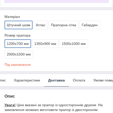
Матеріал
Штучний шовк
Атлас
Прапорна сітка
Габардин
Розмір прапора
1200х700 мм
1350х900 мм
1500х1000 мм
2000х1500 мм
Під замовлення
пис
Характеристики
Доставка
Оплата
Умови пове
Опис
Увага!
Ціни вказані за прапор із одностороннім друком. На
замовлення можемо виготовити прапор із двостороннім