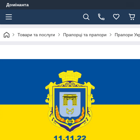
Домінанта
Товари та послуги
Прапорці та прапори
Прапори Ук